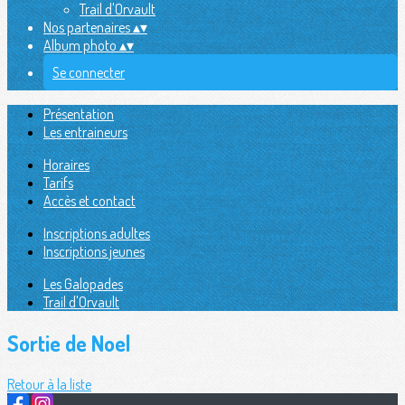
Trail d'Orvault
Nos partenaires
▴
▾
Album photo
▴
▾
Se connecter
Présentation
Les entraineurs
Horaires
Tarifs
Accès et contact
Inscriptions adultes
Inscriptions jeunes
Les Galopades
Trail d'Orvault
Sortie de Noel
Retour à la liste