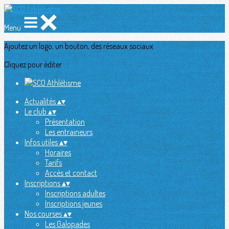
Menu
Ajoutez un logo, un bouton, des réseaux sociaux
Cliquez pour éditer
Actualités
▴
▾
Le club
▴
▾
Présentation
Les entraineurs
Infos utiles
▴
▾
Horaires
Tarifs
Accès et contact
Inscriptions
▴
▾
Inscriptions adultes
Inscriptions jeunes
Nos courses
▴
▾
Les Galopades