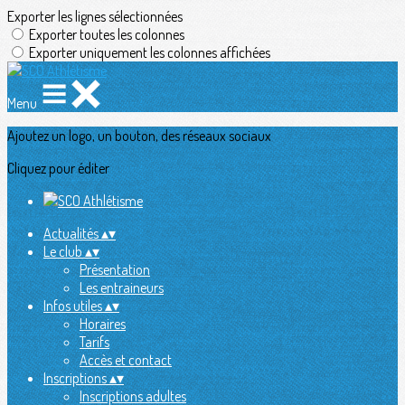
Exporter les lignes sélectionnées
Exporter toutes les colonnes
Exporter uniquement les colonnes affichées
Menu
Ajoutez un logo, un bouton, des réseaux sociaux
Cliquez pour éditer
Actualités
▴
▾
Le club
▴
▾
Présentation
Les entraineurs
Infos utiles
▴
▾
Horaires
Tarifs
Accès et contact
Inscriptions
▴
▾
Inscriptions adultes