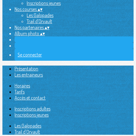
Inscriptions jeunes
Nos courses
▴
▾
Les Galopades
Trail d'Orvault
Nos partenaires
▴
▾
Album photo
▴
▾
Se connecter
Présentation
Les entraineurs
Horaires
Tarifs
Accès et contact
Inscriptions adultes
Inscriptions jeunes
Les Galopades
Trail d'Orvault