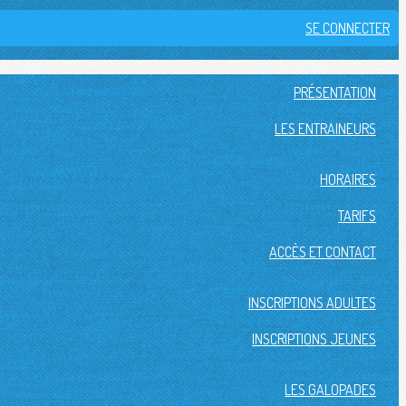
SE CONNECTER
PRÉSENTATION
LES ENTRAINEURS
HORAIRES
TARIFS
ACCÈS ET CONTACT
INSCRIPTIONS ADULTES
INSCRIPTIONS JEUNES
LES GALOPADES