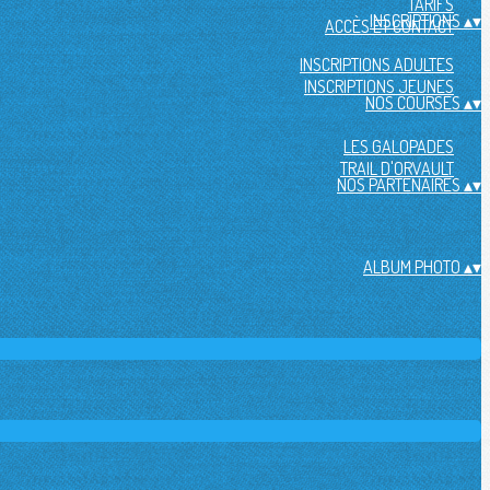
TARIFS
INSCRIPTIONS
▴
▾
ACCÈS ET CONTACT
INSCRIPTIONS ADULTES
INSCRIPTIONS JEUNES
NOS COURSES
▴
▾
LES GALOPADES
TRAIL D'ORVAULT
NOS PARTENAIRES
▴
▾
ALBUM PHOTO
▴
▾