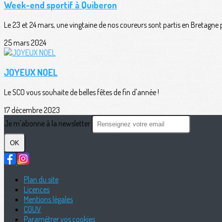
Week-end sportif à Quiberon
Le 23 et 24 mars, une vingtaine de nos coureurs sont partis en Bretagne 
25 mars 2024
JOYEUX NOEL
Le SCO vous souhaite de belles fêtes de fin d'année !
17 décembre 2023
Je m'abonne à la newsletter
OK
Plan du site
Licences
Mentions légales
CGUV
Paramétrer vos cookies